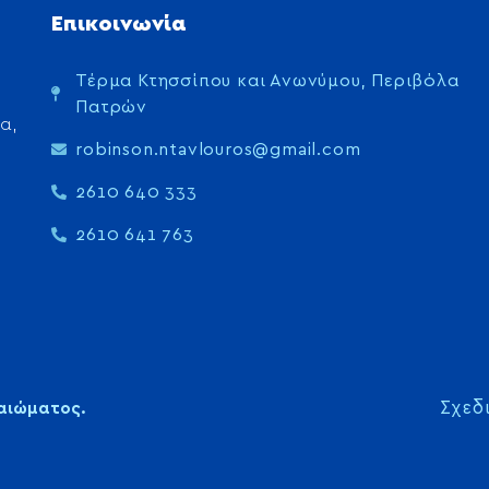
Επικοινωνία
Τέρμα Κτησσίπου και Ανωνύμου, Περιβόλα
Πατρών
α,
robinson.ntavlouros@gmail.com
2610 640 333
2610 641 763
Σχεδ
καιώματος.