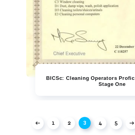
BICSc: Cleaning Operators Profici
Stage One
3
1
2
4
5